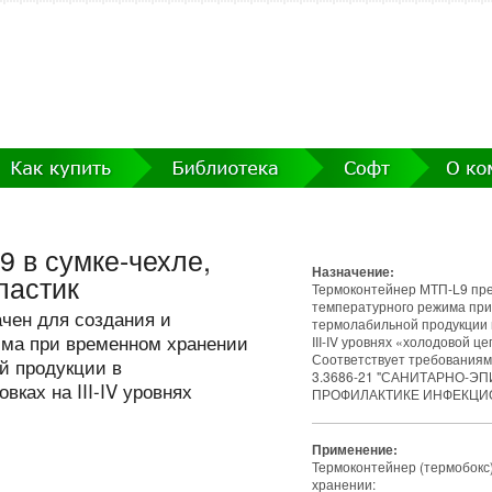
 в сумке-чехле,
Назначение:
ластик
Термоконтейнер МТП-L9 пре
температурного режима при
чен для создания и
термолабильной продукции в
има при временном хранении
III-IV уровнях «холодовой це
Соответствует требованиям
й продукции в
3.3686-21 "САНИТАРНО-
ках на III-IV уровнях
ПРОФИЛАКТИКЕ ИНФЕКЦИ
Применение:
Термоконтейнер (термобокс
хранении: