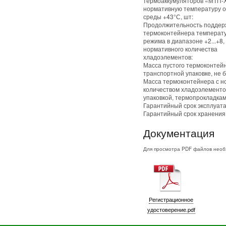
термоаккумуляторов «МТП-
нормативную температуру 
среды +43°С, шт:
Продолжительность поддер
термоконтейнера температ
режима в диапазоне +2...+8,
нормативного количества
хладоэлементов:
Масса пустого термоконтейн
транспортной упаковке, не бо
Масса термоконтейнера с 
количеством хладоэлементо
упаковкой, термопрокладками,
Гарантийный срок эксплуата
Гарантийный срок хранения,
Документация
Для просмотра PDF файлов нео
Регистрационное
удостоверение.pdf