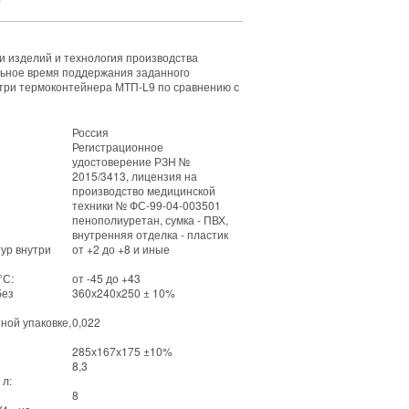
и изделий и технология производства
ьное время поддержания заданного
три термоконтейнера МТП-L9 по сравнению с
Россия
Регистрационное
удостоверение РЗН №
2015/3413, лицензия на
производство медицинской
техники № ФС-99-04-003501
пенополиуретан, сумка - ПВХ,
внутренняя отделка - пластик
ур внутри
от +2 до +8 и иные
°С:
от -45 до +43
без
360х240х250 ± 10%
ной упаковке,
0,022
285х167х175 ±10%
8,3
 л:
8