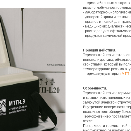
- термолабильных лекарстве
иммуноглобулинов, гормонал
- лабораторно-биологически
- донорской крови и ее комп
- органов и тканей для тран
- медицинских диагностичес
- растворов для офтальмоло
- продуктов химической пр
Принцип действия:
Термоконтейнер изготовлен 
пенополиуретана, обладаю
свойствами, который выпол
температурного режима вну
- термоаккумуляторы
«МТП-
Особенности:
Термоконтейнер изотермичес
и крышки, изготовленных из
замкнутой ячеистой структу
Внутренние поверхности те
позволяет контейнеру более
Термоконтейнер поставляетс
чехле.
Поверхности термоконтейне
многократную дезинфекцию