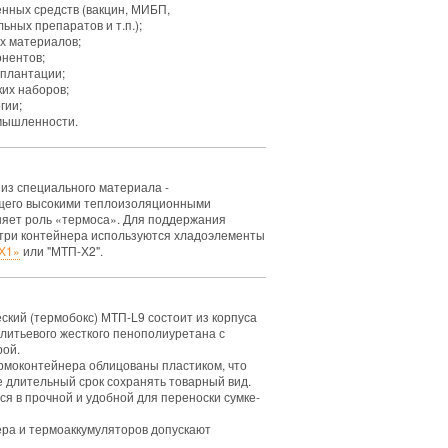
нных средств (вакцин, МИБП,
ьных препаратов и т.п.);
х материалов;
онентов;
сплантации;
ких наборов;
гии;
омышленности.
из специального материала -
щего высокими теплоизоляционными
няет роль «термоса». Для поддержания
три контейнера используются хладоэлементы
Х1»
или "МТП-Х2".
кий (термобокс) МТП-L9 состоит из корпуса
 литьевого жесткого пенополиуретана с
рой.
рмоконтейнера облицованы пластиком, что
 длительный срок сохранять товарный вид.
я в прочной и удобной для переноски сумке-
ра и термоаккумуляторов допускают
.