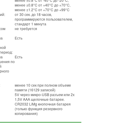
менее ±0.8°C от -40°C до -20°C,
менее ±0.8°C от +40°C до +70°C,
менее ±1.2°C от +70°C до +99°C
ий:
от 30 сек. до 18 часов,
программируются пользователем,
стандарт 1 минута
сом
не требуется
на
Есть
ной
период:
на
Есть
шения по
й
рного
:
менее 10 сек при полном объеме
памяти (16129 записей)
5V через микро-USB разъем или 2x
1,5V AAA щелочные батареи.
CR2032 LiMg кнопочная батарея
(только функция резервного
копирования)