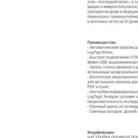
этап «последней мили», а т
вакцин и иммуноглобулинов
препаратов крови в медицин
переносных термоконтейнер
и аптечных сетях на IV уро
Преимущества:
- Автоматическая загрузка д
LogTag Online;
- Быстрое подключение к ПК
микро-USB, выдерживающег
- Запись точных времени и 
встроенным часам реальног
- Бесплатное лицензионное 
для детального анализа дан
PDF и Excel;
- Настройка индивидуальны
LogTag® Analyzer (условия 
продолжительность исследо
- Прочный корпус из полика
- Сменные батареи. Долгий с
Модификации:
НАСТРОЙКА ПРОФИЛЯ ТЕ