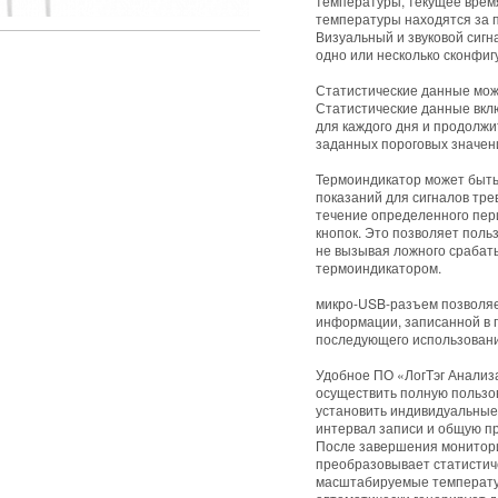
температуры, текущее время
температуры находятся за 
Визуальный и звуковой сигн
одно или несколько сконфиг
Статистические данные можн
Статистические данные вкл
для каждого дня и продолж
заданных пороговых значен
Термоиндикатор может быть
показаний для сигналов трев
течение определенного пер
кнопок. Это позволяет поль
не вызывая ложного срабаты
термоиндикатором.
микро-USB-разъем позволяе
информации, записанной в п
последующего использовани
Удобное ПО «ЛогТэг Анализа
осуществить полную пользо
установить индивидуальные 
интервал записи и общую п
После завершения монитори
преобразовывает статистиче
масштабируемые температур