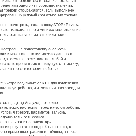
 и значок тревоги, если текущие показания
пределами одного из пороговых значений.
ал тревоги отображаются, если выполнено
урированных условий срабатывания тревоги.
о просмотреть, нажав кнопку STOP / Review.
ючают максимальное и минимальное значение
ительность нарушений выше или ниже
ий.
 настроен на приостановку обработки
оги и макс / мин статистических данных в
иода времени после нажатия любой из
зователю просматривать текущую статистику,
вания тревоги во время работы с
т быстро подключиться к ПК для извлечения
амяти устройства, и изменения настроек для
я.
тор» (LogTag Analyzer) позволяет
вательскую настройку перед началом работы:
условия тревоги, параметры запуска,
родолжительность сеанса.
нга ПО «ЛогТэг Анализатор»
ские результаты в подробные отчеты, в
но-временные графики и таблицы, а также