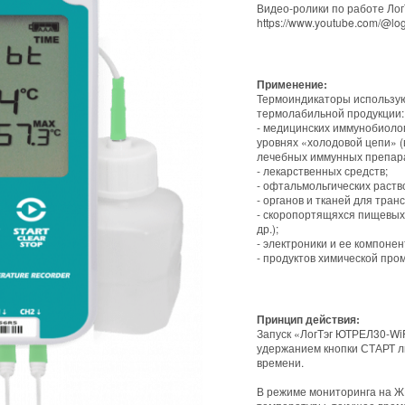
Видео-ролики по работе Лог
https://www.youtube.com/@lo
Применение:
Термоиндикаторы использую
термолабильной продукции:
- медицинских иммунобиолог
уровнях «холодовой цепи» (
лечебных иммунных препарат
- лекарственных средств;
- офтальмольгических раств
- органов и тканей для тран
- скоропортящяхся пищевых 
др.);
- электроники и ее компонен
- продуктов химической про
Принцип действия:
Запуск «ЛогТэг ЮТРЕЛ30-Wi
удержанием кнопки СТАРТ л
времени.
В режиме мониторинга на Ж