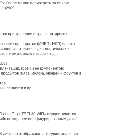
Тэг Online можно посмотреть по ссылке:
gtag2909
тся при хранении и транспортировке
ических препаратов (МИБП / ИЛП) на всех
вакцин, анатоксинов, диагностических и
ов, иммуномодуляторов и т.д.);
оров;
сплантации, крови и ее компонентов;
продуктов (мяса, молока, овощей и фруктов и
тов;
мышленности и пр.
Fi ( LogTag UTRЕL30-WiFi» осуществляется
ибо по заранее сконфигурированным дате/
К-дисплее отображаются текущие значения