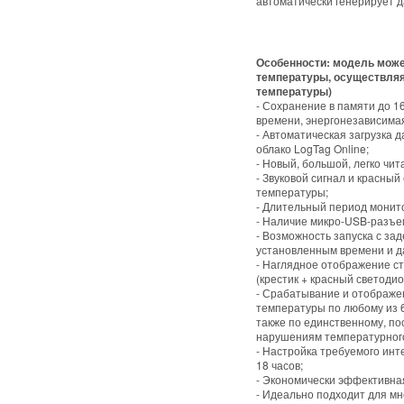
автоматически генерирует д
Особенности: модель може
температуры, осуществляя 
температуры)
- Сохранение в памяти до 
времени, энергонезависима
- Автоматическая загрузка 
облако LogTag Online;
- Новый, большой, легко чи
- Звуковой сигнал и красны
температуры;
- Длительный период монит
- Наличие микро-USB-разъе
- Возможность запуска с за
установленным времени и д
- Наглядное отображение с
(крестик + красный светодио
- Срабатывание и отображе
температуры по любому из 6
также по единственному, п
нарушениям температурног
- Настройка требуемого инт
18 часов;
- Экономически эффективна
- Идеально подходит для мн