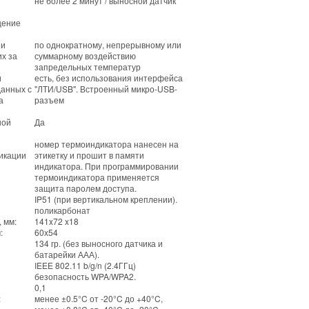
не более 2 минут / выносной датчик
щение
ии
по однократному, непрерывному или
х за
суммарному воздействию
запредельных температур
и
есть, без использования интерфейса
данных с
"ЛТИ/USB". Встроенный микро-USB-
а
разъем
ной
Да
номер термоиндикатора нанесен на
икации
этикетку и прошит в памяти
индикатора. При программировании
термоиндикатора применяется
защита паролем доступа.
IP51 (при вертикальном креплении).
поликарбонат
 мм:
141x72 x18
:
60х54
134 гр. (без выносного датчика и
батарейки ААА).
IEEE 802.11 b/g/n (2.4ГГц)
безопасность WPA/WPA2.
0,1
:
менее ±0.5°C от -20°C до +40°C,