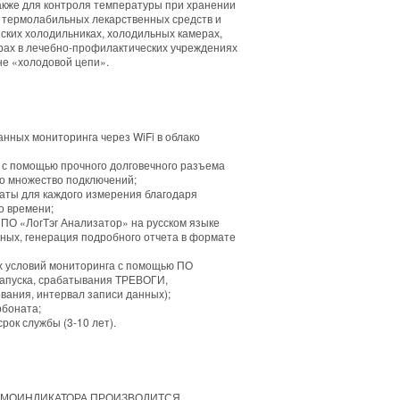
акже для контроля температуры при хранении
, термолабильных лекарственных средств и
ских холодильниках, холодильных камерах,
ах в лечебно-профилактических учреждениях
вне «холодовой цепи».
анных мониторинга через WiFi в облако
 с помощью прочного долговечного разъема
о множество подключений;
даты для каждого измерения благодаря
о времени;
ПО «ЛогТэг Анализатор» на русском языке
ных, генерация подробного отчета в формате
х условий мониторинга с помощью ПО
запуска, срабатывания ТРЕВОГИ,
вания, интервал записи данных);
рбоната;
рок службы (3-10 лет).
РМОИНДИКАТОРА ПРОИЗВОДИТСЯ