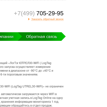
+7(499)
705-29-95
Заказать обратный звонок
ющий «ЛогТэг ЮТРЕЛ30-WiFi ( LogTag
ого запуска осуществляет измерение
мени в диапазоне от -90°C до +40°C и
 6-ти пороговым значениям.
30-WiFi (LogTag UTRЕL30-WiFi)» не ограничен
автоматически загружаются через WiFi в
атная учетная запись в LogTag Online на одну
д хранения информации мониторинга 1 год.
рмации обращайтесь в отдел продаж.