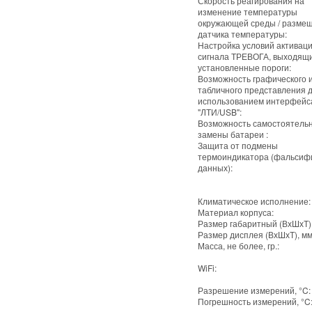
Скорость реагирования на
изменение температуры
окружающей среды / разме
датчика температуры:
Настройка условий активац
сигнала ТРЕВОГА, выходящи
установленные пороги:
Возможность графического 
табличного представления 
использованием интерфейс
"ЛТИ/USB":
Возможность самостоятель
замены батареи :
Защита от подмены
термоиндикатора (фальсиф
данных):
Климатическое исполнение:
Материал корпуса:
Размер габаритный (ВхШхТ),
Размер дисплея (ВхШхТ), мм
Масса, не более, гр.:
WiFi:
Разрешение измерений, °C:
Погрешность измерений, °C