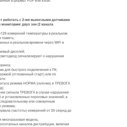
анные в формат PDF или Excel.
т работать с 2-мя выносными датчиками
мониторинг двух зон (2 канала
16129 измерений температуры в реальном
я память;
данных в реальном времени через WiFi в
таемый дисплей;
й светодиод сигнализируют о нарушении
оринга;
ма для быстрого подключения к ПК;
держкой (отложенный старт) или по
ате;
татуса режима НОРМА (галочка) и ТРЕВОГА
д);
ние сигнала ТРЕВОГА в случае нарушения
-и установленных пороговых значений; а
оследовательному или совокупным
о режима;
ервала (частоты) измерений от 30 секунд до
я многоразовая модель;
огоэтапных каналов дистрибуции, включая