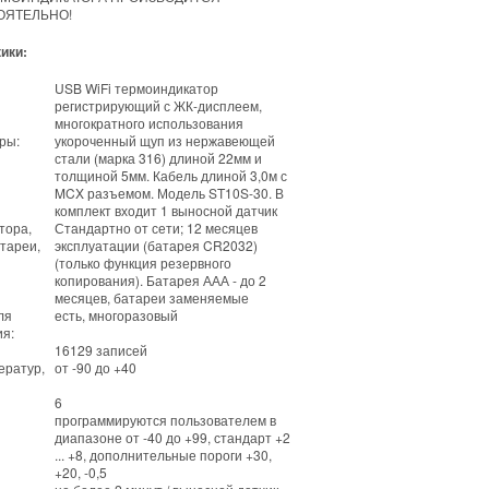
ОЯТЕЛЬНО!
ики:
USB WiFi термоиндикатор
регистрирующий с ЖК-дисплеем,
многократного использования
ры:
укороченный щуп из нержавеющей
стали (марка 316) длиной 22мм и
толщиной 5мм. Кабель длиной 3,0м с
MCX разъемом. Модель ST10S-30. В
комплект входит 1 выносной датчик
тора,
Стандартно от сети; 12 месяцев
тареи,
эксплуатации (батарея CR2032)
(только функция резервного
копирования). Батарея ААА - до 2
месяцев, батареи заменяемые
ля
есть, многоразовый
я:
16129 записей
ератур,
от -90 до +40
6
программируются пользователем в
диапазоне от -40 до +99, стандарт +2
... +8, дополнительные пороги +30,
+20, -0,5