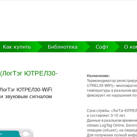
(ЛогТэг ЮТРЕЛ30-
Назначение:
Термоиндикатор регистриру
UTRЕL30-WiFi)» многократн
ЛогТэг ЮТРЕЛ30-WiFi
температуры в реальном вре
 и звуковым сигналом
фиксирует ее нарушения по
Срок службы «ЛогТэг ЮТРЕЛ
и составляет 3-10 лет.
Данные в реальном времени 
облако LogTag Online. Беспл
локацию (объект), на перио
Для получения полной инфо